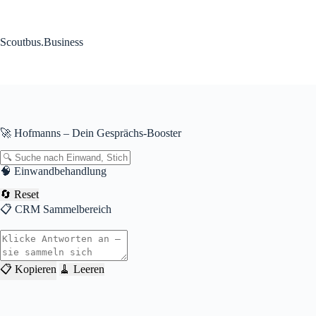
Zum
Inhalt
springen
Scoutbus.Business
🚀 Hofmanns – Dein Gesprächs-Booster
🧠 Einwandbehandlung
🔄 Reset
📋 CRM Sammelbereich
📋 Kopieren
🧹 Leeren